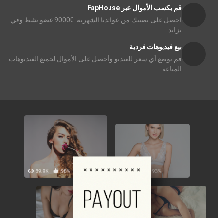
قم بكسب الأموال عبر FapHouse
احصل على نصيبك من عوائدنا الشهرية. 90000 عضو نشط وفي
تزايد
بيع فيديوهات فردية
قم بوضع أي سعر للفيديو وأحصل على الأموال لجميع الفيديوهات
المباعة